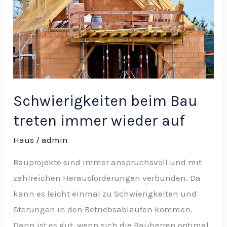
treten
immer
wieder
auf
Schwierigkeiten beim Bau
treten immer wieder auf
Haus
/
admin
Bauprojekte sind immer anspruchsvoll und mit
zahlreichen Herausforderungen verbunden. Da
kann es leicht einmal zu Schwierigkeiten und
Störungen in den Betriebsabläufen kommen.
Dann ist es gut, wenn sich die Bauherren optimal