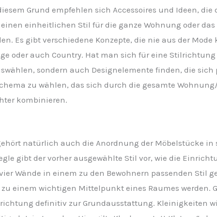
diesem Grund empfehlen sich Accessoires und Ideen, die
, einen einheitlichen Stil für die ganze Wohnung oder da
rden. Es gibt verschiedene Konzepte, die nie aus der Mo
tage oder auch Country. Hat man sich für eine Stilrichtu
wählen, sondern auch Designelemente finden, die sich p
rbschema zu wählen, das sich durch die gesamte Wohnung/
chter kombinieren.
gehört natürlich auch die Anordnung der Möbelstücke in
egle gibt der vorher ausgewählte Stil vor, wie die Einri
 vier Wände in einem zu den Bewohnern passenden Stil ges
n zu einem wichtigen Mittelpunkt eines Raumes werden. G
richtung definitiv zur Grundausstattung. Kleinigkeiten w