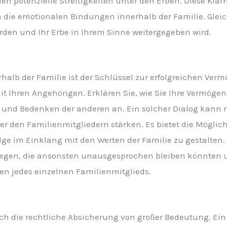
n potenzielle Streitigkeiten unter den Erben. Diese Klarhe
 die emotionalen Bindungen innerhalb der Familie. Gleich
rden und Ihr Erbe in Ihrem Sinne weitergegeben wird.
alb der Familie ist der Schlüssel zur erfolgreichen Verm
t Ihren Angehörigen. Erklären Sie, wie Sie Ihre Vermöge
 und Bedenken der anderen an. Ein solcher Dialog kann
er den Familienmitgliedern stärken. Es bietet die Mögl
ge im Einklang mit den Werten der Familie zu gestalten
iegen, die ansonsten unausgesprochen bleiben könnten un
en jedes einzelnen Familienmitglieds.
h die rechtliche Absicherung von großer Bedeutung. Ein