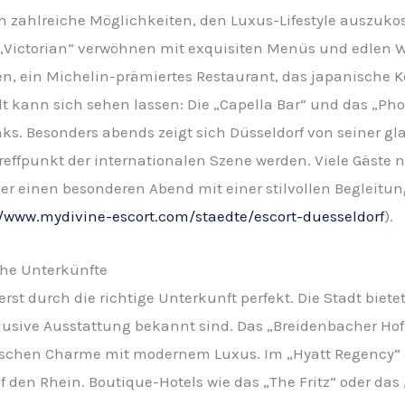
ch zahlreiche Möglichkeiten, den Luxus-Lifestyle auszuk
 „Victorian“ verwöhnen mit exquisiten Menüs und edlen W
hen, ein Michelin-prämiertes Restaurant, das japanisch
dt kann sich sehen lassen: Die „Capella Bar“ und das „Phoe
ks. Besonders abends zeigt sich Düsseldorf von seiner g
reffpunkt der internationalen Szene werden. Viele Gäste 
r einen besonderen Abend mit einer stilvollen Begleitung
//www.mydivine-escort.com/staedte/escort-duesseldorf
).
he Unterkünfte
erst durch die richtige Unterkunft perfekt. Die Stadt biete
klusive Ausstattung bekannt sind. Das „Breidenbacher Hof
torischen Charme mit modernem Luxus. Im „Hyatt Regenc
den Rhein. Boutique-Hotels wie das „The Fritz“ oder das 