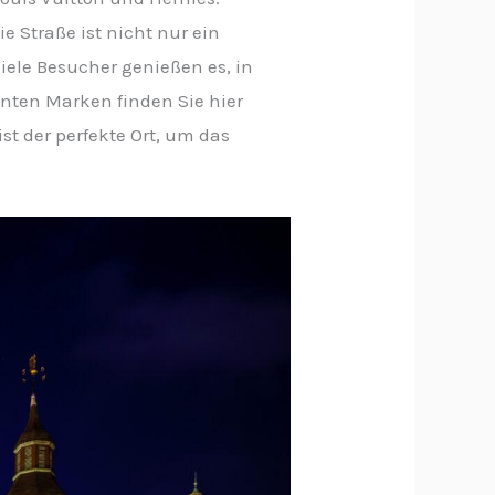
e Straße ist nicht nur ein
iele Besucher genießen es, in
nten Marken finden Sie hier
st der perfekte Ort, um das