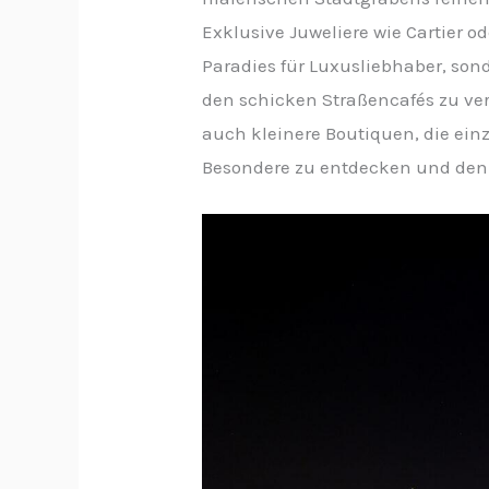
Exklusive Juweliere wie Cartier od
Paradies für Luxusliebhaber, son
den schicken Straßencafés zu ve
auch kleinere Boutiquen, die einz
Besondere zu entdecken und den