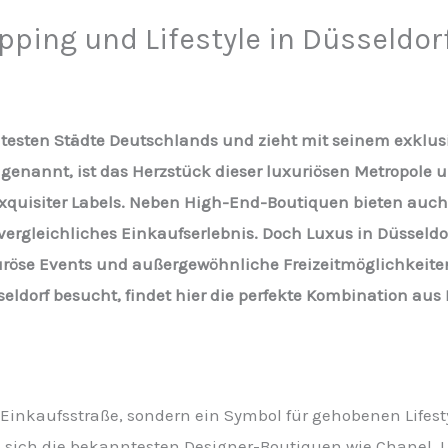
pping und Lifestyle in Düsseldor
antesten Städte Deutschlands und zieht mit seinem exklusi
ö“ genannt, ist das Herzstück dieser luxuriösen Metropole 
xquisiter Labels. Neben High-End-Boutiquen bieten auc
vergleichliches Einkaufserlebnis. Doch Luxus in Düsseld
uröse Events und außergewöhnliche Freizeitmöglichkeit
sseldorf besucht, findet hier die perfekte Kombination au
e Einkaufsstraße, sondern ein Symbol für gehobenen Lifest
 sich die bekanntesten Designer-Boutiquen wie Chanel, 