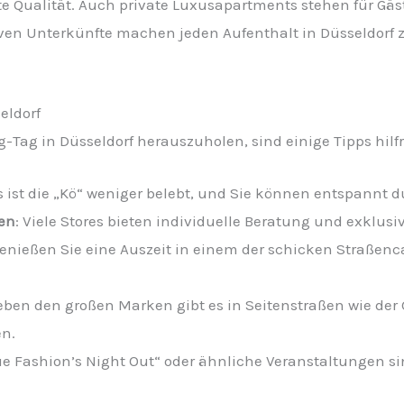
 Qualität. Auch private Luxusapartments stehen für Gäst
siven Unterkünfte machen jeden Aufenthalt in Düsseldorf
eldorf
Tag in Düsseldorf herauszuholen, sind einige Tipps hilfr
s ist die „Kö“ weniger belebt, und Sie können entspannt d
zen
: Viele Stores bieten individuelle Beratung und exklusi
Genießen Sie eine Auszeit in einem der schicken Straßenc
Neben den großen Marken gibt es in Seitenstraßen wie de
en.
gue Fashion’s Night Out“ oder ähnliche Veranstaltungen s