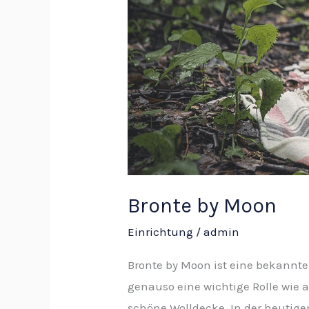
by
Moon
Bronte by Moon
Einrichtung
/
admin
Bronte by Moon ist eine bekannte 
genauso eine wichtige Rolle wie 
schöne Wolldecke. In der heutige