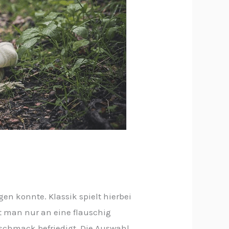
en konnte. Klassik spielt hierbei
t man nur an eine flauschig
eschmack befriedigt. Die Auswahl