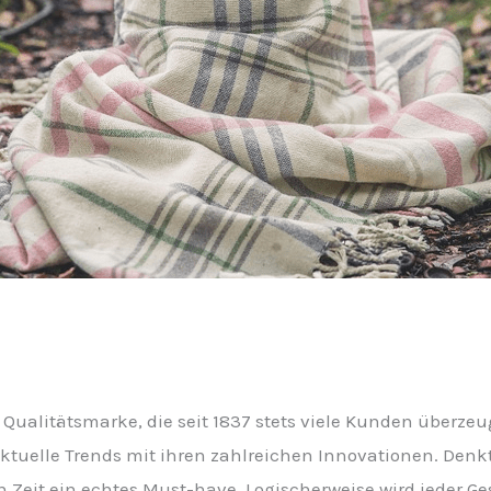
Qualitätsmarke, die seit 1837 stets viele Kunden überzeug
aktuelle Trends mit ihren zahlreichen Innovationen. Denk
n Zeit ein echtes Must-have. Logischerweise wird jeder G