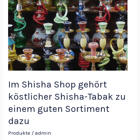
gehört
köstlicher
Shisha-
Tabak
zu
einem
guten
Sortiment
dazu
Im Shisha Shop gehört
köstlicher Shisha-Tabak zu
einem guten Sortiment
dazu
Produkte
/
admin