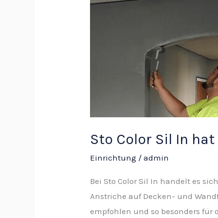
Color
Sil
In
hat
als
Profi-
Innenfarbe
sehr
viel
Sto Color Sil In hat
zu
bieten
Einrichtung
/
admin
Bei Sto Color Sil In handelt es sic
Anstriche auf Decken- und Wandfl
empfohlen und so besonders für