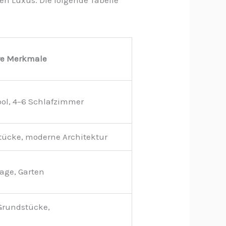
en Luxus. Die folgende Tabelle
re Merkmale
ool, 4–6 Schlafzimmer
tücke, moderne Architektur
age, Garten
Grundstücke,