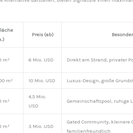
 Alternative darstellen, bieten Signature Villen maximal
läche
Preis (ab)
Besonde
a.)
0 m²
6 Mio. USD
Direkt am Strand, privater P
200 m²
10 Mio. USD
Luxus-Design, große Grunds
4,5 Mio.
0 m²
Gemeinschaftspool, ruhige L
USD
Gated Community, kleinere 
0 m²
3 Mio. USD
familienfreundlich