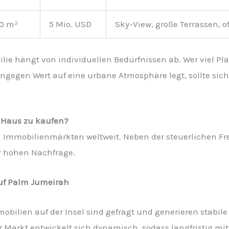
00 m²
5 Mio. USD
Sky-View, große Terrassen, o
ie hängt von individuellen Bedürfnissen ab. Wer viel Plat
hingegen Wert auf eine urbane Atmosphäre legt, sollte sich
h Haus zu kaufen?
n Immobilienmärkten weltweit. Neben der steuerlichen Frei
r hohen Nachfrage.
 auf Palm Jumeirah
obilien auf der Insel sind gefragt und generieren stabi
r Markt entwickelt sich dynamisch, sodass langfristig mi