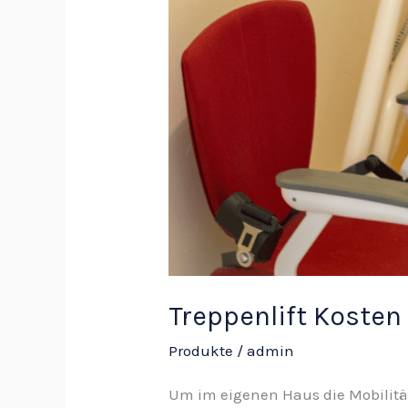
Kosten
Krankenkasse
und
wie
hoch
dieser
ausfallen
kann
Treppenlift Kosten
Produkte
/
admin
Um im eigenen Haus die Mobilität 