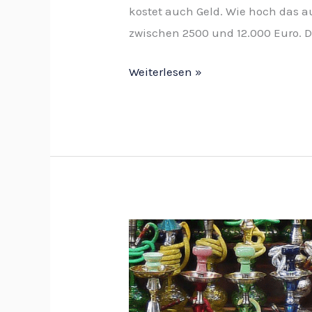
kostet auch Geld. Wie hoch das a
zwischen 2500 und 12.000 Euro. Das
Weiterlesen »
Im
Shisha
Shop
gehört