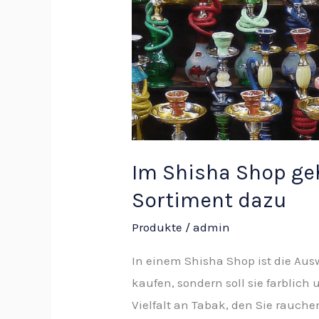
köstlicher
Shisha-
Tabak
zu
einem
guten
Sortiment
dazu
Im Shisha Shop ge
Sortiment dazu
Produkte
/
admin
In einem Shisha Shop ist die Aus
kaufen, sondern soll sie farblic
Vielfalt an Tabak, den Sie rauch