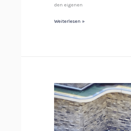
den eigenen
Weiterlesen »
Grill
durch
Lagerung
vor
Nässe