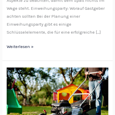
Aspekte zu beachten, damit dem Spaß nichts im
Wege steht. Einweihungsparty: Worauf Gastgeber
achten sollten Bei der Planung einer
Einweihungsparty gibt es einige
Schlüsselelemente, die für eine erfolgreiche […]
Weiterlesen »
Tipps
für
einen
schöneren
Garten