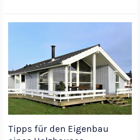
Tipps
für
den
Eigenbau
eines
Holzhauses
Tipps für den Eigenbau