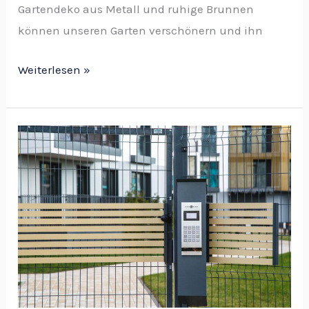
Gartendeko aus Metall und ruhige Brunnen
können unseren Garten verschönern und ihn
Weiterlesen »
Was
spricht
für
eine
Türsprechanlage?