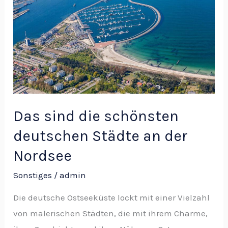
schönsten
deutschen
Städte
an
der
Nordsee
Das sind die schönsten
deutschen Städte an der
Nordsee
Sonstiges
/
admin
Die deutsche Ostseeküste lockt mit einer Vielzahl
von malerischen Städten, die mit ihrem Charme,