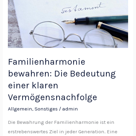
Bedeutung
einer
klaren
Vermögensnachfolge
Familienharmonie
bewahren: Die Bedeutung
einer klaren
Vermögensnachfolge
Allgemein
,
Sonstiges
/
admin
Die Bewahrung der Familienharmonie ist ein
erstrebenswertes Ziel in jeder Generation. Eine