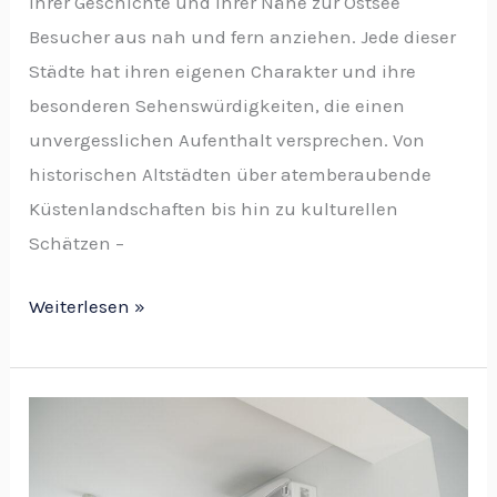
ihrer Geschichte und ihrer Nähe zur Ostsee
Besucher aus nah und fern anziehen. Jede dieser
Städte hat ihren eigenen Charakter und ihre
besonderen Sehenswürdigkeiten, die einen
unvergesslichen Aufenthalt versprechen. Von
historischen Altstädten über atemberaubende
Küstenlandschaften bis hin zu kulturellen
Schätzen –
Weiterlesen »
Effektive
Luftreinigungstechnologien
für