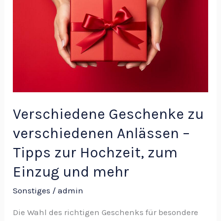
verschiedenen
Anlässen
–
Tipps
zur
Hochzeit,
zum
Verschiedene Geschenke zu
Einzug
verschiedenen Anlässen –
und
Tipps zur Hochzeit, zum
mehr
Einzug und mehr
Sonstiges
/
admin
Die Wahl des richtigen Geschenks für besondere