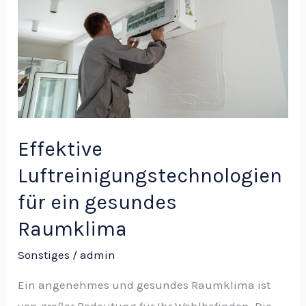
ein
gesundes
Raumklima
Effektive
Luftreinigungstechnologien
für ein gesundes
Raumklima
Sonstiges
/
admin
Ein angenehmes und gesundes Raumklima ist
von großer Bedeutung für Ihr Wohlbefinden. Die