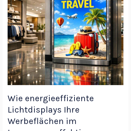
Ihre
Werbeflächen
im
Innenraum
effektiver
machen
Wie energieeffiziente
Lichtdisplays Ihre
Werbeflächen im