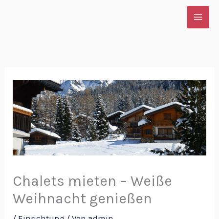
Zum
Inhalt
springen
Chalets mieten – Weiße
Weihnacht genießen
/
Einrichtung
/ Von
admin